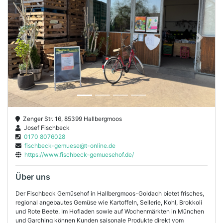
Previous
Next
Zenger Str. 16, 85399 Hallbergmoos
Josef Fischbeck
0170 8076028
fischbeck-gemuese@t-online.de
https://www.fischbeck-gemuesehof.de/
Über uns
Der Fischbeck Gemüsehof in Hallbergmoos-Goldach bietet frisches,
regional angebautes Gemüse wie Kartoffeln, Sellerie, Kohl, Brokkoli
und Rote Beete. Im Hofladen sowie auf Wochenmärkten in München
und Garching können Kunden saisonale Produkte direkt vom